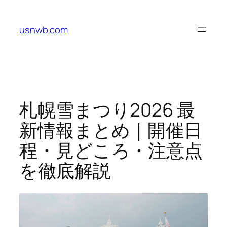
内
容
usnwb.com
を
ス
キ
ッ
プ
札幌雪まつり2026 最
新情報まとめ｜開催日
程・見どころ・注意点
を徹底解説