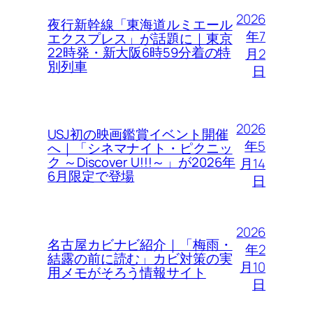
2026
夜行新幹線「東海道ルミエール
年7
エクスプレス」が話題に｜東京
22時発・新大阪6時59分着の特
月2
別列車
日
2026
USJ初の映画鑑賞イベント開催
年5
へ｜「シネマナイト・ピクニッ
ク ～Discover U!!!～」が2026年
月14
6月限定で登場
日
2026
名古屋カビナビ紹介｜「梅雨・
年2
結露の前に読む」カビ対策の実
月10
用メモがそろう情報サイト
日