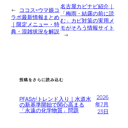
名古屋カビナビ紹介｜
←
ココス×ウマ娘コ
「梅雨・結露の前に読
ラボ最新情報まとめ
む」カビ対策の実用メ
｜限定メニュー・特
モがそろう情報サイト
典・混雑状況を解説
→
投稿をさらに読み込む
2026
PFASがトレンド入り｜水道水
年7月
の新基準開始で関心高まる
「永遠の化学物質」問題
23日